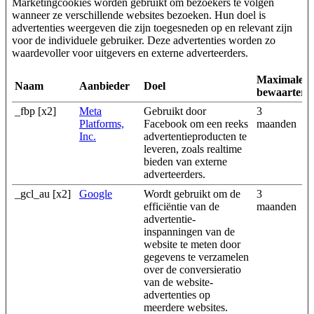
Marketingcookies worden gebruikt om bezoekers te volgen
wanneer ze verschillende websites bezoeken. Hun doel is
advertenties weergeven die zijn toegesneden op en relevant zijn
voor de individuele gebruiker. Deze advertenties worden zo
waardevoller voor uitgevers en externe adverteerders.
Maximale
Naam
Aanbieder
Doel
bewaarterm
_fbp [x2]
Meta
Gebruikt door
3
Platforms,
Facebook om een reeks
maanden
Inc.
advertentieproducten te
leveren, zoals realtime
bieden van externe
adverteerders.
_gcl_au [x2]
Google
Wordt gebruikt om de
3
efficiëntie van de
maanden
advertentie-
inspanningen van de
website te meten door
gegevens te verzamelen
over de conversieratio
van de website-
advertenties op
meerdere websites.