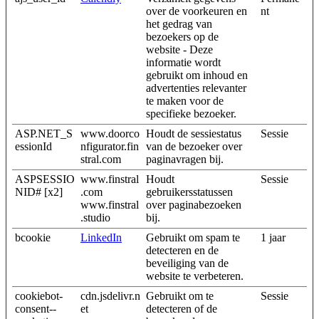
over de voorkeuren en
nt
het gedrag van
bezoekers op de
website - Deze
informatie wordt
gebruikt om inhoud en
advertenties relevanter
te maken voor de
specifieke bezoeker.
ASP.NET_S
www.doorco
Houdt de sessiestatus
Sessie
essionId
nfigurator.fin
van de bezoeker over
stral.com
paginavragen bij.
ASPSESSIO
www.finstral
Houdt
Sessie
NID# [x2]
.com
gebruikersstatussen
www.finstral
over paginabezoeken
.studio
bij.
bcookie
LinkedIn
Gebruikt om spam te
1 jaar
detecteren en de
beveiliging van de
website te verbeteren.
cookiebot-
cdn.jsdelivr.n
Gebruikt om te
Sessie
consent--
et
detecteren of de