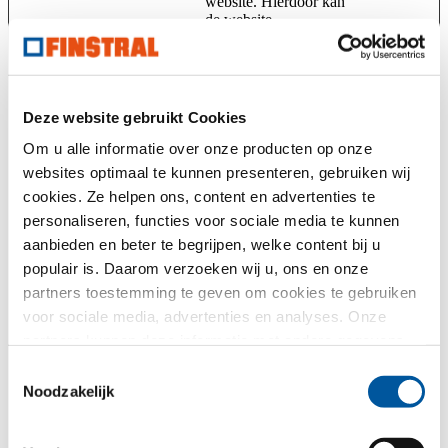
website. Hierdoor kan
de website
overeenkomstig worden
weergegeven.
Page%5FCol
www.finstral
In afwachting
2
lectionGuid
.com
maanden
Deze website gebruikt Cookies
Page%5FCol
www.finstral
In afwachting
2
lectionGuid
.com
maanden
Om u alle informatie over onze producten op onze
Count
websites optimaal te kunnen presenteren, gebruiken wij
Page_Search
cloud.zeppeli
In afwachting
Sessie
cookies. Ze helpen ons, content en advertenties te
Lat
n-group.com
personaliseren, functies voor sociale media te kunnen
Page_Search
cloud.zeppeli
In afwachting
Sessie
aanbieden en beter te begrijpen, welke content bij u
Lng
n-group.com
populair is. Daarom verzoeken wij u, ons en onze
PageConfig
www.finstral
In afwachting
400
partners toestemming te geven om cookies te gebruiken
%5FHttpFirs
.com
dagen
voor sociale media, advertenties en analyses. Onze
tReferrerLin
www.finstral
k [x2]
.studio
partners kunnen deze informatie met andere gegevens
combineren, die u aan hen verstrekt heeft of die ze in het
referrer_user
Calendly
Noodzakelijk voor de
14 dagen
Toestemmingsselectie
_id
boekingsfunctionaliteit
kader van uw gebruik van de diensten hebben
Noodzakelijk
van de website.
verzameld. Hartelijk dank.
SearchSubPa
cloud.zeppeli
In afwachting
Sessie