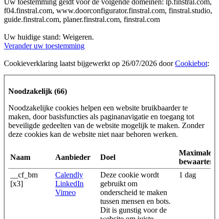
Uw toestemming geldt voor de volgende domeinen: lp.finstral.com,
f04.finstral.com, www.doorconfigurator.finstral.com, finstral.studio,
guide.finstral.com, planer.finstral.com, finstral.com
Uw huidige stand: Weigeren.
Verander uw toestemming
Cookieverklaring laatst bijgewerkt op 26/07/2026 door
Cookiebot
:
Noodzakelijk (66)
Noodzakelijke cookies helpen een website bruikbaarder te
maken, door basisfuncties als paginanavigatie en toegang tot
beveiligde gedeelten van de website mogelijk te maken. Zonder
deze cookies kan de website niet naar behoren werken.
Maximale
Naam
Aanbieder
Doel
bewaarterm
__cf_bm
Calendly
Deze cookie wordt
1 dag
[x3]
LinkedIn
gebruikt om
Vimeo
onderscheid te maken
tussen mensen en bots.
Dit is gunstig voor de
website om juiste