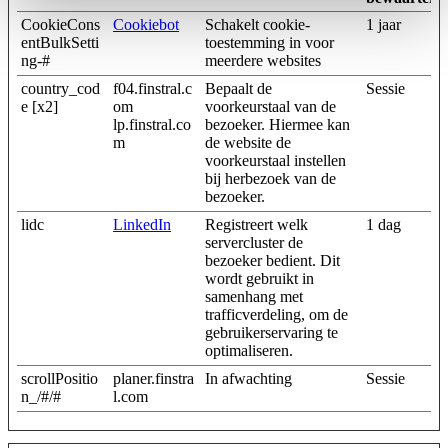
CookieCons
Cookiebot
Schakelt cookie-
1 jaar
entBulkSetti
toestemming in voor
ng-#
meerdere websites
country_cod
f04.finstral.c
Bepaalt de
Sessie
e [x2]
om
voorkeurstaal van de
lp.finstral.co
bezoeker. Hiermee kan
m
de website de
voorkeurstaal instellen
bij herbezoek van de
bezoeker.
lidc
LinkedIn
Registreert welk
1 dag
servercluster de
bezoeker bedient. Dit
wordt gebruikt in
samenhang met
trafficverdeling, om de
gebruikerservaring te
optimaliseren.
scrollPositio
planer.finstra
In afwachting
Sessie
n_/#/#
l.com