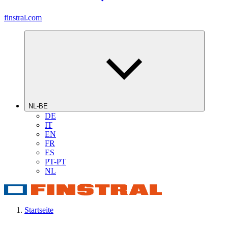
finstral.com
NL-BE
DE
IT
EN
FR
ES
PT-PT
NL
Startseite