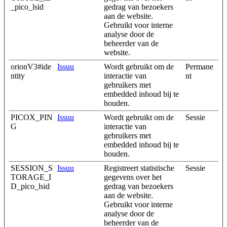
_pico_lsid
gedrag van bezoekers
aan de website.
Gebruikt voor interne
analyse door de
beheerder van de
website.
orionV3#ide
Issuu
Wordt gebruikt om de
Permane
ntity
interactie van
nt
gebruikers met
embedded inhoud bij te
houden.
PICOX_PIN
Issuu
Wordt gebruikt om de
Sessie
G
interactie van
gebruikers met
embedded inhoud bij te
houden.
SESSION_S
Issuu
Registreert statistische
Sessie
TORAGE_I
gegevens over het
D_pico_lsid
gedrag van bezoekers
aan de website.
Gebruikt voor interne
analyse door de
beheerder van de