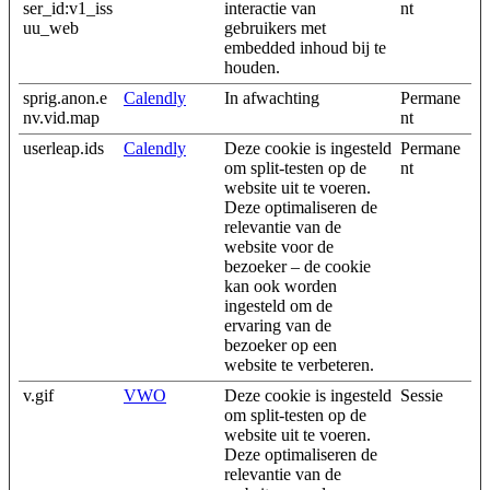
ser_id:v1_iss
interactie van
nt
uu_web
gebruikers met
embedded inhoud bij te
houden.
sprig.anon.e
Calendly
In afwachting
Permane
nv.vid.map
nt
userleap.ids
Calendly
Deze cookie is ingesteld
Permane
om split-testen op de
nt
website uit te voeren.
Deze optimaliseren de
relevantie van de
website voor de
bezoeker – de cookie
kan ook worden
ingesteld om de
ervaring van de
bezoeker op een
website te verbeteren.
v.gif
VWO
Deze cookie is ingesteld
Sessie
om split-testen op de
website uit te voeren.
Deze optimaliseren de
relevantie van de