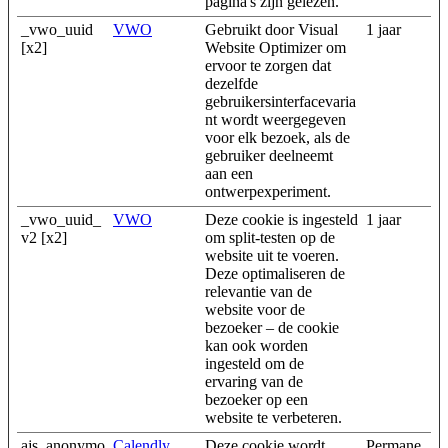
pagina's zijn gelezen.
_vwo_uuid
VWO
Gebruikt door Visual
1 jaar
[x2]
Website Optimizer om
ervoor te zorgen dat
dezelfde
gebruikersinterfacevaria
nt wordt weergegeven
voor elk bezoek, als de
gebruiker deelneemt
aan een
ontwerpexperiment.
_vwo_uuid_
VWO
Deze cookie is ingesteld
1 jaar
v2 [x2]
om split-testen op de
website uit te voeren.
Deze optimaliseren de
relevantie van de
website voor de
bezoeker – de cookie
kan ook worden
ingesteld om de
ervaring van de
bezoeker op een
website te verbeteren.
ajs_anonymo
Calendly
Deze cookie wordt
Permane