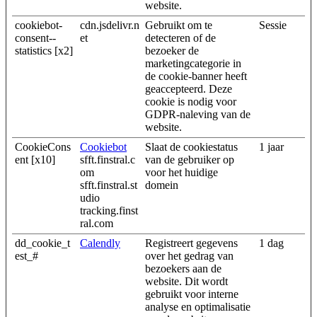
website.
cookiebot-
cdn.jsdelivr.n
Gebruikt om te
Sessie
consent--
et
detecteren of de
statistics [x2]
bezoeker de
marketingcategorie in
de cookie-banner heeft
geaccepteerd. Deze
cookie is nodig voor
GDPR-naleving van de
website.
CookieCons
Cookiebot
Slaat de cookiestatus
1 jaar
ent [x10]
sfft.finstral.c
van de gebruiker op
om
voor het huidige
sfft.finstral.st
domein
udio
tracking.finst
ral.com
dd_cookie_t
Calendly
Registreert gegevens
1 dag
est_#
over het gedrag van
bezoekers aan de
website. Dit wordt
gebruikt voor interne
analyse en optimalisatie