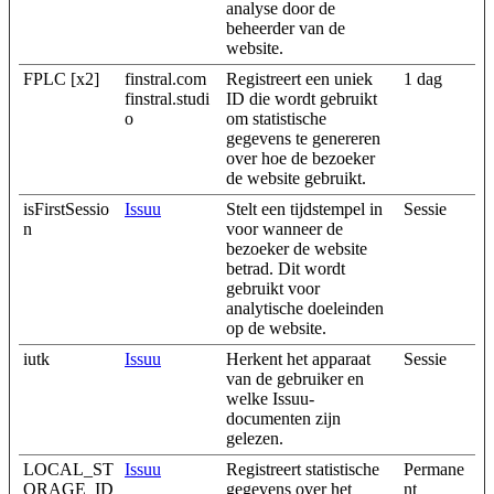
analyse door de
beheerder van de
website.
FPLC [x2]
finstral.com
Registreert een uniek
1 dag
finstral.studi
ID die wordt gebruikt
o
om statistische
gegevens te genereren
over hoe de bezoeker
de website gebruikt.
isFirstSessio
Issuu
Stelt een tijdstempel in
Sessie
n
voor wanneer de
bezoeker de website
betrad. Dit wordt
gebruikt voor
analytische doeleinden
op de website.
iutk
Issuu
Herkent het apparaat
Sessie
van de gebruiker en
welke Issuu-
documenten zijn
gelezen.
LOCAL_ST
Issuu
Registreert statistische
Permane
ORAGE_ID
gegevens over het
nt