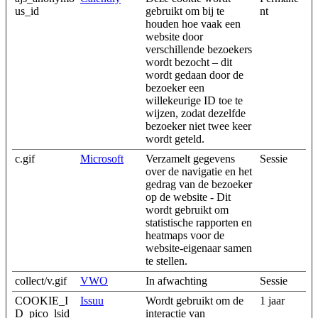
us_id
gebruikt om bij te
nt
houden hoe vaak een
website door
verschillende bezoekers
wordt bezocht – dit
wordt gedaan door de
bezoeker een
willekeurige ID toe te
wijzen, zodat dezelfde
bezoeker niet twee keer
wordt geteld.
c.gif
Microsoft
Verzamelt gegevens
Sessie
over de navigatie en het
gedrag van de bezoeker
op de website - Dit
wordt gebruikt om
statistische rapporten en
heatmaps voor de
website-eigenaar samen
te stellen.
collect/v.gif
VWO
In afwachting
Sessie
COOKIE_I
Issuu
Wordt gebruikt om de
1 jaar
D_pico_lsid
interactie van