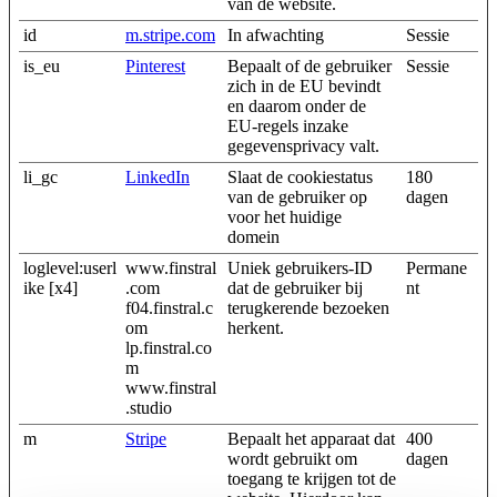
van de website.
id
m.stripe.com
In afwachting
Sessie
is_eu
Pinterest
Bepaalt of de gebruiker
Sessie
zich in de EU bevindt
en daarom onder de
EU-regels inzake
gegevensprivacy valt.
li_gc
LinkedIn
Slaat de cookiestatus
180
van de gebruiker op
dagen
voor het huidige
domein
loglevel:userl
www.finstral
Uniek gebruikers-ID
Permane
ike [x4]
.com
dat de gebruiker bij
nt
f04.finstral.c
terugkerende bezoeken
om
herkent.
lp.finstral.co
m
www.finstral
.studio
m
Stripe
Bepaalt het apparaat dat
400
wordt gebruikt om
dagen
toegang te krijgen tot de