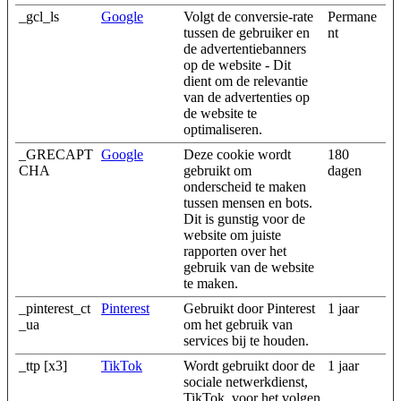
_gcl_ls
Google
Volgt de conversie-rate
Permane
tussen de gebruiker en
nt
de advertentiebanners
op de website - Dit
dient om de relevantie
van de advertenties op
de website te
optimaliseren.
_GRECAPT
Google
Deze cookie wordt
180
CHA
gebruikt om
dagen
onderscheid te maken
tussen mensen en bots.
Dit is gunstig voor de
website om juiste
rapporten over het
gebruik van de website
te maken.
_pinterest_ct
Pinterest
Gebruikt door Pinterest
1 jaar
_ua
om het gebruik van
services bij te houden.
_ttp [x3]
TikTok
Wordt gebruikt door de
1 jaar
sociale netwerkdienst,
TikTok, voor het volgen