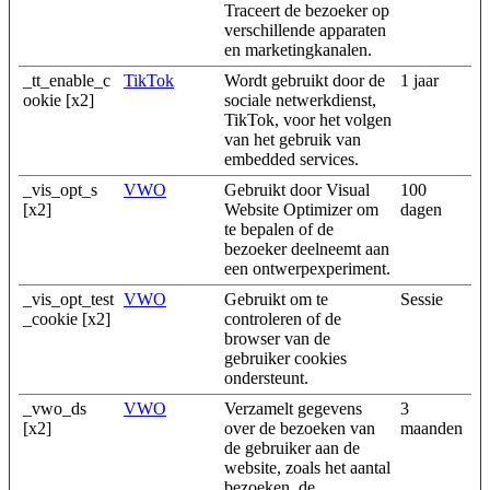
Traceert de bezoeker op
verschillende apparaten
en marketingkanalen.
_tt_enable_c
TikTok
Wordt gebruikt door de
1 jaar
ookie [x2]
sociale netwerkdienst,
TikTok, voor het volgen
van het gebruik van
embedded services.
_vis_opt_s
VWO
Gebruikt door Visual
100
[x2]
Website Optimizer om
dagen
te bepalen of de
bezoeker deelneemt aan
een ontwerpexperiment.
_vis_opt_test
VWO
Gebruikt om te
Sessie
_cookie [x2]
controleren of de
browser van de
gebruiker cookies
ondersteunt.
_vwo_ds
VWO
Verzamelt gegevens
3
[x2]
over de bezoeken van
maanden
de gebruiker aan de
website, zoals het aantal
bezoeken, de