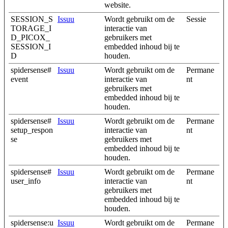
website.
SESSION_S
Issuu
Wordt gebruikt om de
Sessie
TORAGE_I
interactie van
D_PICOX_
gebruikers met
SESSION_I
embedded inhoud bij te
D
houden.
spidersense#
Issuu
Wordt gebruikt om de
Permane
event
interactie van
nt
gebruikers met
embedded inhoud bij te
houden.
spidersense#
Issuu
Wordt gebruikt om de
Permane
setup_respon
interactie van
nt
se
gebruikers met
embedded inhoud bij te
houden.
spidersense#
Issuu
Wordt gebruikt om de
Permane
user_info
interactie van
nt
gebruikers met
embedded inhoud bij te
houden.
spidersense:u
Issuu
Wordt gebruikt om de
Permane