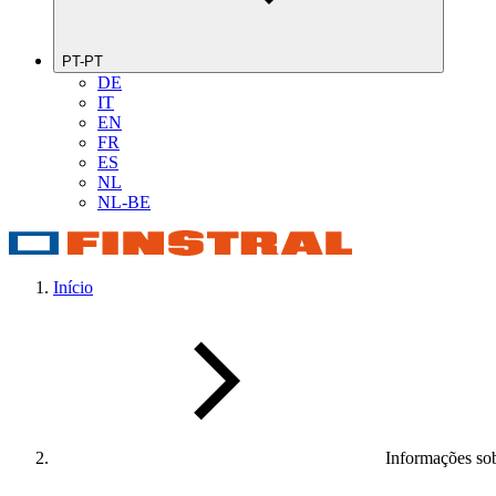
PT-PT
DE
IT
EN
FR
ES
NL
NL-BE
Início
Informações sob