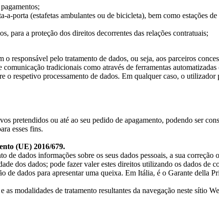
e pagamentos;
orta-a-porta (estafetas ambulantes ou de bicicleta), bem como estações d
os, para a proteção dos direitos decorrentes das relações contratuais;
o responsável pelo tratamento de dados, ou seja, aos parceiros concess
s de comunicação tradicionais como através de ferramentas automatizada
e o respetivo processamento de dados. Em qualquer caso, o utilizador po
ivos pretendidos ou até ao seu pedido de apagamento, podendo ser cons
ra esses fins.
mento (UE) 2016/679.
nto de dados informações sobre os seus dados pessoais, a sua correção 
idade dos dados; pode fazer valer estes direitos utilizando os dados de c
o de dados para apresentar uma queixa. Em Itália, é o Garante della Pr
e as modalidades de tratamento resultantes da navegação neste sítio W