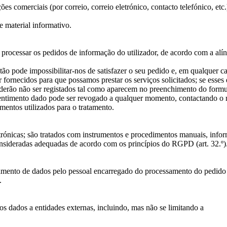
es comerciais (por correio, correio eletrónico, contacto telefónico, etc
e material informativo.
processar os pedidos de informação do utilizador, de acordo com a alíne
ão pode impossibilitar-nos de satisfazer o seu pedido e, em qualquer ca
ornecidos para que possamos prestar os serviços solicitados; se esses
poderão não ser registados tal como aparecem no preenchimento do formu
nsentimento dado pode ser revogado a qualquer momento, contactando o 
mentos utilizados para o tratamento.
ónicas; são tratados com instrumentos e procedimentos manuais, inform
sideradas adequadas de acordo com os princípios do RGPD (art. 32.º)
amento de dados pelo pessoal encarregado do processamento do pedido 
.
 os dados a entidades externas, incluindo, mas não se limitando a