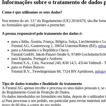
Informações sobre o tratamento de dados p
Como é que utilizamos os seus dados?
Nos termos do art. 13.º do Regulamento (UE) 2016/679, são-lhe forne
no formulário que está prestes a preencher.
A pessoa responsável pelo tratamento dos dados é:
para a Itália, Áustria, França, Bélgica, Suíça, Liechtenstein e
Finstral AG, Gastererweg 1, 39054 Unterinn/Ritten (BZ),
priv
para a Alemanha e a República Checa:
Finstral GmbH, Jakob-Panzer-Straße 6, 97469 Gochsheim/Sch
para Espanha, Portugal e Andorra:
Finstral S.A., Ctra. Nacional 240, KM 14,5, 43144 Vallmoll - 
para os Países Baixos:
Finstral B.V., Tweelingenlaan 68, 7324 BN Apeldoorn,
privac
Tipo de dados tratados e finalidade do tratamento
A Finstral AG apenas recolhe e processa os seus dados pessoais e, se
do Regulamento Geral de Proteção de Dados.
Os dados introduzidos no formulário em linha, depois de o utilizador t
a) Para processar o seu pedido, em particular para enviar materiais i
prazo de 60 dias a contar do seu pedido.