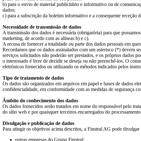
b) para o envio de material publicitário e informativo ou de comunicaçõ
dados;
c) para a subscrição da boletim informativo e a consequente receção d
Necessidade de transmissão de dados
A transmissão dos dados é necessária (obrigatória) para que possamos 
marketing, de acordo com as alíneas b) e c).
A recusa de fornecer a totalidade ou parte dos dados pessoais em quest
Recordamos que os dados assinalados com um asterisco (*) devem ser f
serviços solicitados não poderão ser prestados, e os próprios dados 
o interessado é livre de decidir se deseja ou não preenchê-los. O co
eletrónicos fornecidos ou utilizando os métodos indicados pelos instru
Tipo de tratamento de dados
Os dados são organizados em arquivos em papel e bases de dados eletr
confidencialidade, em conformidade com as medidas de segurança con
Âmbito do conhecimento dos dados
Os dados fornecidos serão tratados em nome do responsável pelo trat
do sítio web e por quaisquer terceiros encarregados do processamento
Divulgação e publicação de dados
Para atingir os objetivos acima descritos, a Finstral AG pode divulgar
outras empresas do Grupo Finstral;