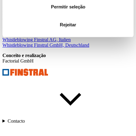
Permitir seleção
Contacto
Em caso de dúvidas, sugestões ou comentários, utilize o seguinte
endereço de e-mail:
webmaster@finstral.com
Rejeitar
Whistleblowing-Meldungen
Hier der Link für den Zugang zum Meldeportal:
Whistleblowing Finstral AG, Italien
Whistleblowing Finstral GmbH, Deutschland
Conceito e realização
Factorial GmbH
Contacto