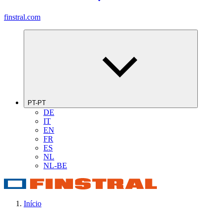
finstral.com
PT-PT
DE
IT
EN
FR
ES
NL
NL-BE
Início