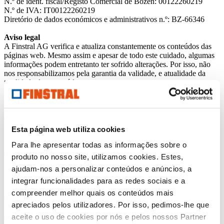
N.º de ident. fiscal/Registo Comercial de Bozen: 00122260219
N.º de IVA: IT00122260219
Diretório de dados económicos e administrativos n.º: BZ-66346
Aviso legal
A Finstral AG verifica e atualiza constantemente os conteúdos das
páginas web. Mesmo assim e apesar de todo este cuidado, algumas
informações podem entretanto ter sofrido alterações. Por isso, não
nos responsabilizamos pela garantia da validade, e atualidade da
totalidade dos conteúdos.
A Finstral AG reserva-se o direito de alterar ou complementar os
conteúdos disponibilizados.
Por razões técnicas, as cores reproduzidas no ecrã e na impressão
em papel podem diferir das cores originais.
A apresentação e a descrição dos produtos nas páginas web são
Esta página web utiliza cookies
meramente ilustrativas. Eventuais diferenças do produto fornecido
Para lhe apresentar todas as informações sobre o
relativamente ao representado no material publicitário não são
consideradas defeito nem divergência, já que apenas se pode tomar
produto no nosso site, utilizamos cookies. Estes,
como referência o pedido.
ajudam-nos a personalizar conteúdos e anúncios, a
integrar funcionalidades para as redes sociais e a
Copyright - Direitos de autor
2000-2026 Finstral AG
compreender melhor quais os conteúdos mais
O logótipo da Finstral é uma marca figurativa registada da firma
apreciados pelos utilizadores. Por isso, pedimos-lhe que
Finstral AG.
aceite o uso de cookies por nós e pelos nossos Partner
O termo “Finstral” é uma marca registada da empresa Finstral