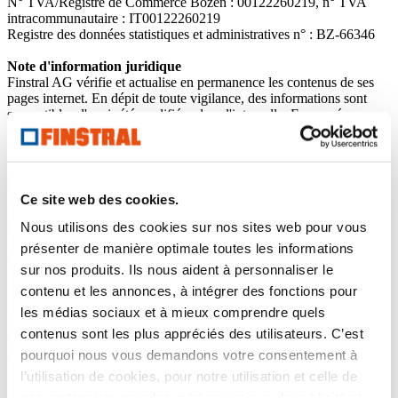
N° TVA/Registre de Commerce Bozen : 00122260219, n° TVA
intracommunautaire : IT00122260219
Registre des données statistiques et administratives n° : BZ-66346
Note d'information juridique
Finstral AG vérifie et actualise en permanence les contenus de ses
pages internet. En dépit de toute vigilance, des informations sont
susceptibles d'avoir été modifiées dans l'intervalle. En conséquence,
aucune garantie d'exactitude, d'actualité et d'exhaustivité n'est
accordée.
Finstral AG se réserve le droit de modifier et de compléter les
contenus mis à disposition.
Veuillez prendre en compte que, pour des raisons techniques, le
Ce site web des cookies.
rendu des couleurs peut ne pas être identique à l'affichage sur l'écran
et à l'impression.
Nous utilisons des cookies sur nos sites web pour vous
La présentation et la description des produits sur les pages internet
présenter de manière optimale toutes les informations
n'ont qu'une valeur indicative. Toute éventuelle non-conformité du
sur nos produits. Ils nous aident à personnaliser le
produit fourni avec celle du produit représenté sur le support
publicitaire ne constitue ni un défaut, ni un vice, la commande étant
contenu et les annonces, à intégrer des fonctions pour
le seul point de référence.
les médias sociaux et à mieux comprendre quels
contenus sont les plus appréciés des utilisateurs. C’est
Copyright - Droit d'auteur
2000-2026 Finstral AG
pourquoi nous vous demandons votre consentement à
Le logo Finstral est une marque figurative déposée de la société
l’utilisation de cookies, pour notre utilisation et celle de
Finstral AG.
nos partenaires pour les médias sociaux, la publicité et