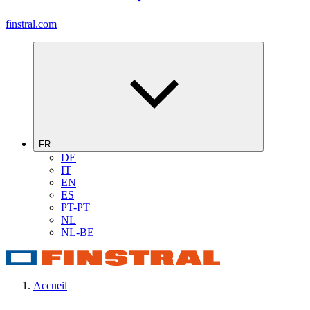
finstral.com
FR
DE
IT
EN
ES
PT-PT
NL
NL-BE
Accueil