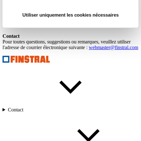
illicite n'a été identifié dans le cadre de cette vérification. Un
contrôle permanent des contenus des sites accessibles via les liens ne
peut cependant être exigé sans indice concret d'une atteinte au droit.
Utiliser uniquement les cookies nécessaires
Finstral procèdera immédiatement à la suppression d'un tel lien si
une atteinte au droit est portée à sa connaissance.
Contact
Pour toutes questions, suggestions ou remarques, veuillez utiliser
l'adresse de courrier électronique suivante :
webmaster@finstral.com
Contact