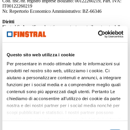
Cod. fisc./nr. registro imprese Bolzano: 00122260219, Part. IVA:
IT00122260219
Nr. Repertorio Economico Amministrativo: BZ-66346
Diritti
Finstral SpA verifica ed aggiorna costantemente il contenuto delle
pagine web. Nonostante l'accuratezza del monitoraggio si possono
verificare variazioni non riportate nel sito. Finstral SpA non si
assume pertanto nessuna responsabilità per la correttezza, lo stato di
aggiornamento e l'integrità delle informazioni.
Finstral SpA si riserva il diritto di apportare modifiche o integrazioni
Questo sito web utilizza i cookie
ai contenuti pubblicati.
Per motivi tecnici le colorazioni riprodotte a monitor e quelle
Per presentare in modo ottimale tutte le informazioni sui
stampate su carta possono discordare dai colori originali.
prodotti nel nostro sito web, utilizziamo i cookie. Ci
La raffigurazione e la descrizione dei prodotti sulle pagine web
aiutano a personalizzare contenuti e annunci, a integrare
hanno valenza puramente indicativa. Un'eventuale discordanza del
prodotto fornito rispetto alla sua rappresentazione pubblicitaria non
funzioni per i social media e a comprendere meglio quali
costituisce motivo di reclamo, essendo l'ordine effettuato l'unico
contenuti sono più apprezzati dagli utenti. Pertanto Le
parametro di riferimento.
chiediamo di acconsentire all’utilizzo dei cookie da parte
Copyright - Tutela dei diritti d'autore
nostra e dei nostri partner per i social media nonché per
2000-2026 Finstral SpA
scopi pubblicitari e statistici. I nostri partner possono
Il logo Finstral è un marchio registrato di Finstral SpA.
combinare queste informazioni con altri dati da Lei forniti
La parola “Finstral” è un marchio denominativo registrato di Finstral
SpA.
o raccolti nell’ambito del Suo utilizzo del sito web.
Selezione