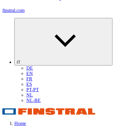
finstral.com
IT
DE
EN
FR
ES
PT-PT
NL
NL-BE
Home