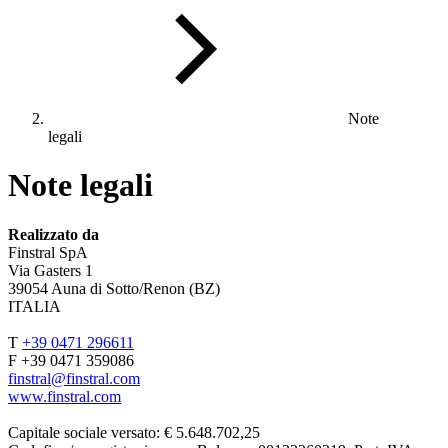
Note
legali
Note legali
Realizzato da
Finstral SpA
Via Gasters 1
39054 Auna di Sotto/Renon (BZ)
ITALIA
T
+39 0471 296611
F +39 0471 359086
finstral@finstral.com
www.finstral.com
Capitale sociale versato: € 5.648.702,25